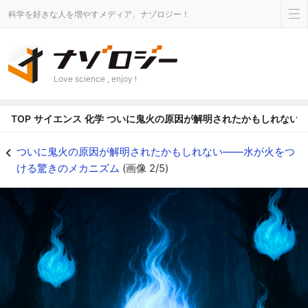
科学を好きな人を増やすメディア、ナゾロジー！
Love science , enjoy !
TOP
サイエンス
化学
ついに鬼火の原因が解明されたかもしれない
湿地に浮かぶ青い炎、その謎を解く鍵は「泡の電気」だった！ - ナゾロジー
ついに鬼火の原因が解明されたかもしれない――水が火をつ
ける驚きのメカニズム
(画像 2/5)