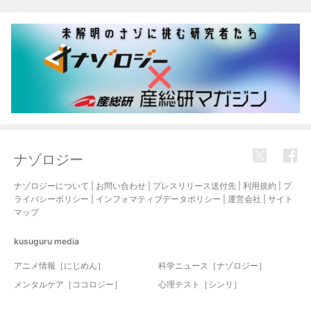
関連記事
ナゾロジー
ナゾロジーについて
|
お問い合わせ
|
プレスリリース送付先
|
利用規約
|
プ
ライバシーポリシー
|
インフォマティブデータポリシー
|
運営会社
|
サイト
マップ
kusuguru
media
アニメ情報［にじめん］
科学ニュース［ナゾロジー］
メンタルケア［ココロジー］
心理テスト［シンリ］