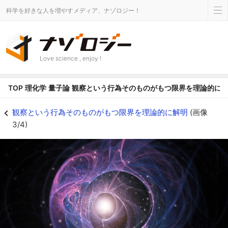
科学を好きな人を増やすメディア、ナゾロジー！
Love science , enjoy !
TOP
理化学
量子論
観察という行為そのものがもつ限界を理論的に
量子が人類に突きつけた観測の限界 - ナゾロジー
観察という行為そのものがもつ限界を理論的に解明
(画像
3/4)