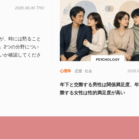
2026.08.06 THU
が、時には黙ること
」2つの分野につい
いか確認してくださ
PSYCHOLOGY
心理学
恋愛
社会
2026.
年下と交際する男性は関係満足度、
際する女性は性的満足度が高い