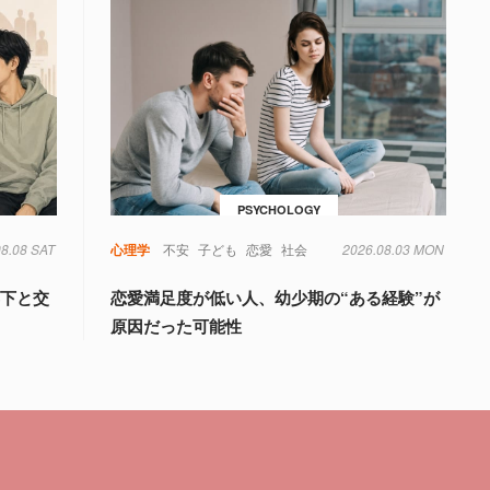
PSYCHOLOGY
08.08 SAT
心理学
不安
子ども
恋愛
社会
2026.08.03 MON
年下と交
恋愛満足度が低い人、幼少期の“ある経験”が
原因だった可能性