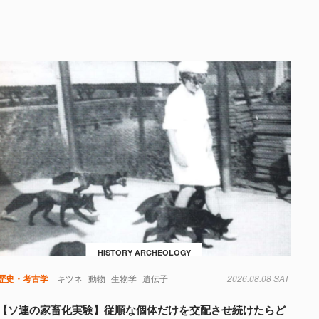
HISTORY ARCHEOLOGY
歴史・考古学
キツネ
動物
生物学
遺伝子
2026.08.08 SAT
【ソ連の家畜化実験】従順な個体だけを交配させ続けたらど