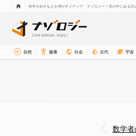
科学を好きな人を増やすメディア、ナゾロジー！世の中にある沢
Love science , enjoy !
社会
古代
宇宙
自然
健康
数学者の「ひらめき」は2分前か
数学者