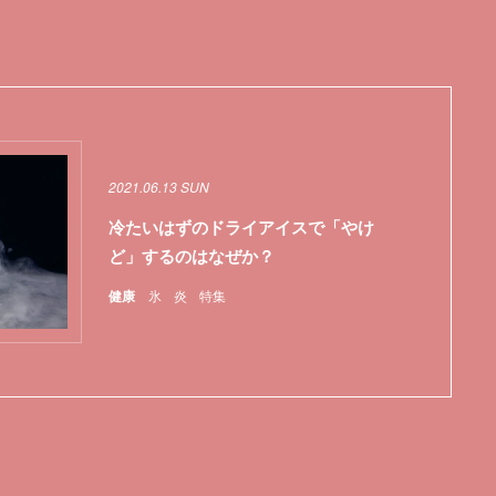
2021.06.13 SUN
冷たいはずのドライアイスで「やけ
ど」するのはなぜか？
健康
氷
炎
特集