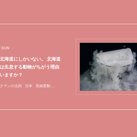
9 SUN
北海道にしかいない。 北海道
は生息する動物がちがう理由
いますか？
クマンの法則
日本
気候変動
特集