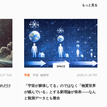
もっと見る
SPACE
0.07 TUE
宇宙
宇宙
物理学
2026.01.30 FRI
どれだけ
「宇宙が膨張してる」のではなく「物質世界
が縮んでいる」とする新理論が発表――なん
と観測データとも整合