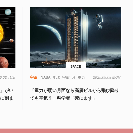
SPACE
6.02 TUE
宇宙
NASA
地球
宇宙
月
重力
2025.09.08 MON
星」がい
「重力が弱い月面なら高層ビルから飛び降り
星に刻ま
ても平気？」科学者「死にます」