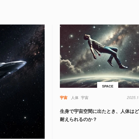
SPACE
宇宙
人体
宇宙
2025.1
生身で宇宙空間に出たとき、人体は
耐えられるのか？