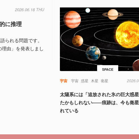
2026.06.18 THU
的に推理
く語られる問題です。
の理由」を発表しまし
SPACE
宇宙
宇宙
惑星
木星
衛星
2026.0
太陽系には「追放された氷の巨大惑
たかもしれない――痕跡は、今も衛
れている