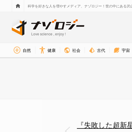
科学を好きな人を増やすメディア、ナゾロジー！世の中にある沢
Love science , enjoy !
社会
古代
宇宙
自然
健康
『失敗した超新星』が生んだ宇
『失敗した超新