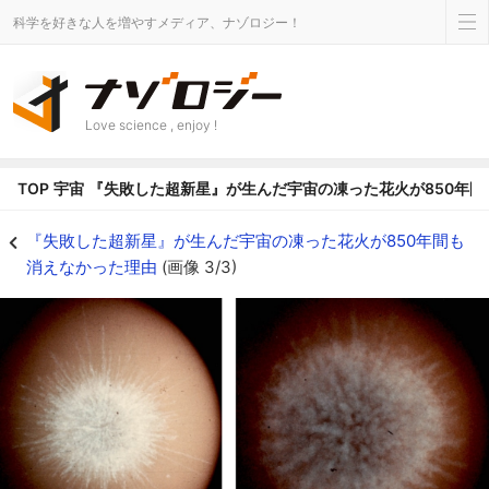
科学を好きな人を増やすメディア、ナゾロジー！
Love science , enjoy !
TOP
宇宙
『失敗した超新星』が生んだ宇宙の凍った花火が850年間
最初の1〜10年で筋が決まり、850年残るというシナリオ - ナゾロジー
『失敗した超新星』が生んだ宇宙の凍った花火が850年間も
消えなかった理由
(画像 3/3)