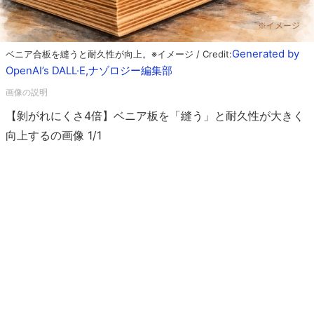
Generated by
ベニア合板を縫うと耐久性が向上。※イメージ / Credit:
OpenAI’s DALL·E,ナゾロジー編集部
【剝がれにくさ4倍】ベニア板を「縫う」と耐久性が大きく
向上するの画像 1/1