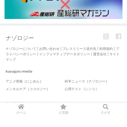
ナゾロジー
ナゾロジーについて
|
お問い合わせ
|
プレスリリース送付先
|
利用規約
|
プ
ライバシーポリシー
|
インフォマティブデータポリシー
|
運営会社
|
サイト
マップ
kusuguru
media
アニメ情報［にじめん］
科学ニュース［ナゾロジー］
メンタルケア［ココロジー］
心理テスト［シンリ］
© 2017-2026 nazology. all rights reserved.
ホーム
人気順
さがす