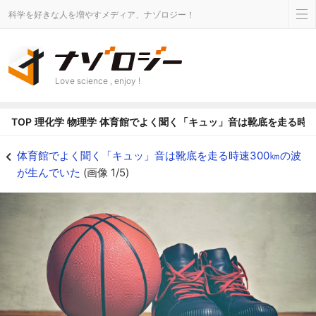
科学を好きな人を増やすメディア、ナゾロジー！
Love science , enjoy !
TOP
理化学
物理学
体育館でよく聞く「キュッ」音は靴底を走る時速
体育館でよく聞く「キュッ」音は靴底を走る時速300㎞の波が生んでいた - 
体育館でよく聞く「キュッ」音は靴底を走る時速300㎞の波
が生んでいた
(画像 1/5)