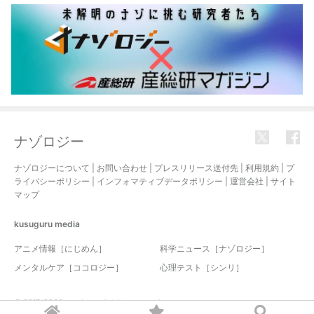
ナゾロジー
ナゾロジーについて
|
お問い合わせ
|
プレスリリース送付先
|
利用規約
|
プ
ライバシーポリシー
|
インフォマティブデータポリシー
|
運営会社
|
サイト
マップ
kusuguru
media
アニメ情報［にじめん］
科学ニュース［ナゾロジー］
メンタルケア［ココロジー］
心理テスト［シンリ］
© 2017-2026 nazology. all rights reserved.