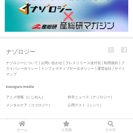
ナゾロジー
ナゾロジーについて
|
お問い合わせ
|
プレスリリース送付先
|
利用規約
|
プ
ライバシーポリシー
|
インフォマティブデータポリシー
|
運営会社
|
サイト
マップ
kusuguru
media
アニメ情報［にじめん］
科学ニュース［ナゾロジー］
メンタルケア［ココロジー］
心理テスト［シンリ］
© 2017-2026 nazology. all rights reserved.
ホーム
人気順
さがす