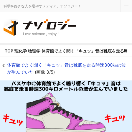
科学を好きな人を増やすメディア、ナゾロジー！
Love science , enjoy !
TOP
理化学
物理学
体育館でよく聞く「キュッ」音は靴底を走る時速
体育館で靴が「キュッ」っと鳴る仕組みを解明 - ナゾロジー
体育館でよく聞く「キュッ」音は靴底を走る時速300㎞の波
が生んでいた
(画像 3/5)