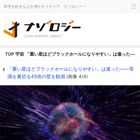
科学を好きな人を増やすメディア、ナゾロジー！
Love science , enjoy !
TOP
宇宙
「重い星ほどブラックホールになりやすい」は違った――
ブラックホールから星の内部を読む時代へ - ナゾロジー
「重い星ほどブラックホールになりやすい」は違った――常
識を裏切る45倍の壁を観測
(画像 4/4)