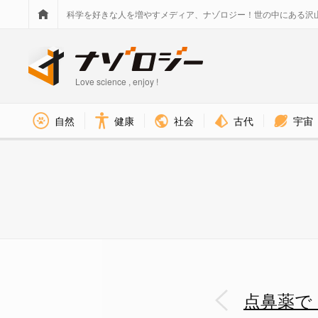
科学を好きな人を増やすメディア、ナゾロジー！世の中にある沢
Love science , enjoy !
社会
古代
宇宙
自然
健康
点鼻薬で「加齢による脳機能の低
点鼻薬で