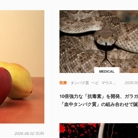
MEDICAL
医療
タンパク質
ヘビ
マウス
動物
2026.0
実験
10倍強力な「抗毒素」を開発、ガラ
「血中タンパク質」の組み合わせで
2026.08.02 SUN