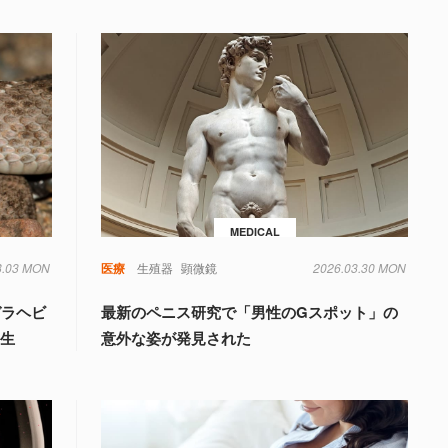
MEDICAL
8.03 MON
毒
遺伝子
医療
生殖器
顕微鏡
2026.03.30 MON
ガラヘビ
最新のペニス研究で「男性のGスポット」の
誕生
意外な姿が発見された