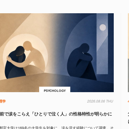
PSYCHOLOGY
理学
2026.08.06 THU
前で涙をこらえ「ひとりで泣く人」の性格特性が明らかに
都宮大学は169名の大学生を対象に、涙を流す経験について調査。そ