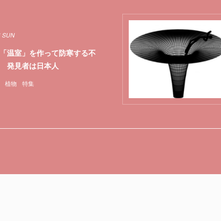
6 SUN
「温室」を作って防寒する不
 発見者は日本人
植物
特集