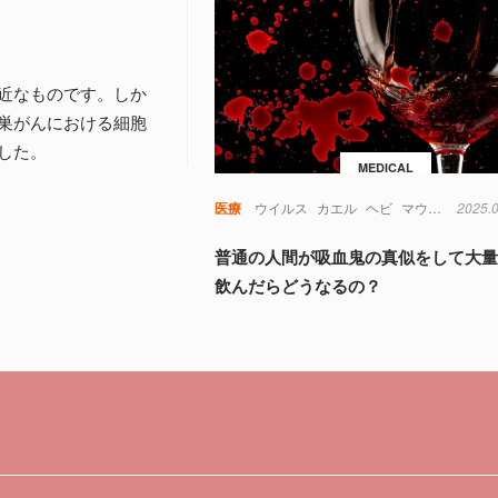
近なものです。しか
巣がんにおける細胞
した。
MEDICAL
医療
ウイルス
カエル
ヘビ
マウス
免疫
2025.
普通の人間が吸血鬼の真似をして大
飲んだらどうなるの？