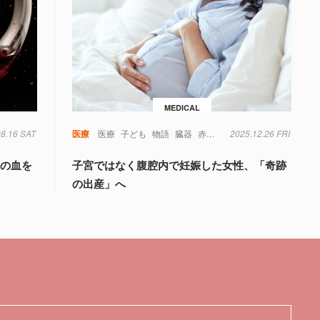
MEDICAL
08.16 SAT
毒
糖尿病
菌
遺伝子
医療
医療
子ども
物語
臓器
赤ちゃん
2025.12.26 FRI
量の血を
子宮ではなく腹腔内で妊娠した女性、「奇跡
の出産」へ