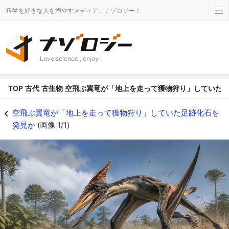
科学を好きな人を増やすメディア、ナゾロジー！
Love science , enjoy !
TOP
古代
古生物
空飛ぶ翼竜が「地上を走って獲物狩り」していた
空飛ぶ翼竜が「地上を走って獲物狩り」していた足跡化石を発見かの画像 1/1 
空飛ぶ翼竜が「地上を走って獲物狩り」していた足跡化石を
発見か
(画像 1/1)