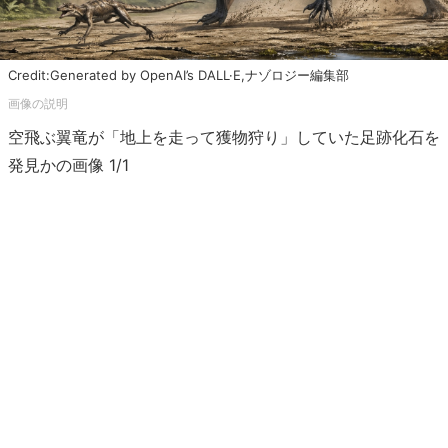
Credit:Generated by OpenAI’s DALL·E,ナゾロジー編集部
空飛ぶ翼竜が「地上を走って獲物狩り」していた足跡化石を
発見かの画像 1/1