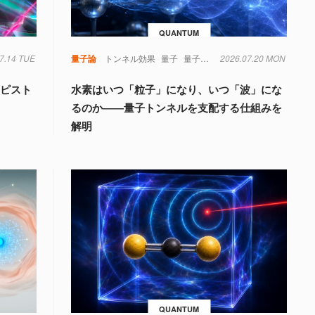
QUANTUM
7.14 TUE
量子論
トンネル効果
量子
量子力学
2026.07.20 MON
もピスト
水素はいつ「粒子」になり、いつ「波」にな
るのか――量子トンネルを支配する仕組みを
解明
QUANTUM