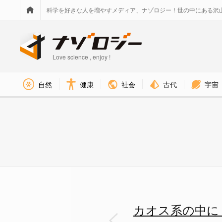
科学を好きな人を増やすメディア、ナゾロジー！世の中にある沢
Love science , enjoy !
社会
古代
宇宙
自然
健康
なぜ量子コンピュータだと秩序
カオス系の中に