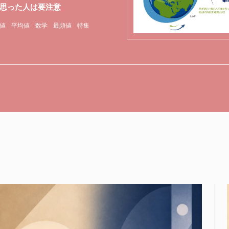
思った人は要注意
値
平均値
数学
最頻値
特集