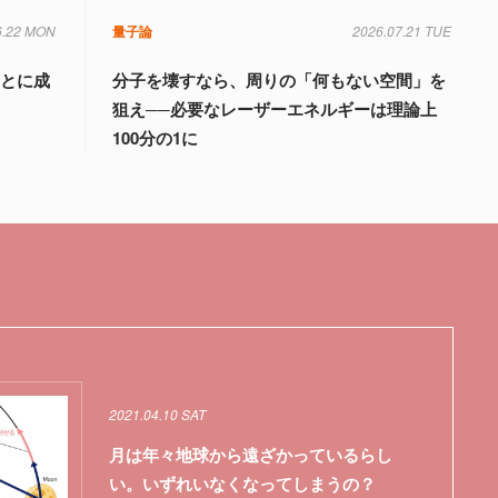
6.22 MON
量子論
2026.07.21 TUE
ことに成
分子を壊すなら、周りの「何もない空間」を
狙え──必要なレーザーエネルギーは理論上
100分の1に
2021.04.10 SAT
月は年々地球から遠ざかっているらし
い。いずれいなくなってしまうの？