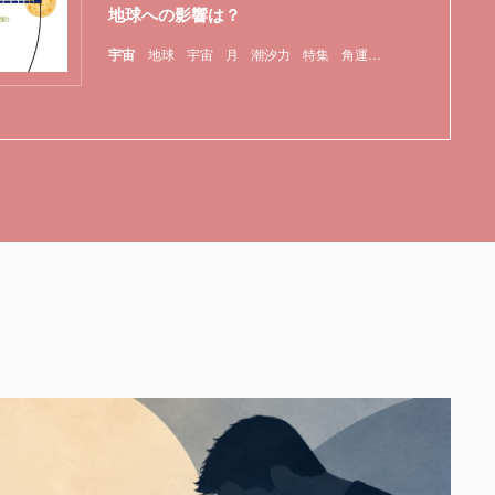
地球への影響は？
宇宙
地球
宇宙
月
潮汐力
特集
角運動量保存の法則
重