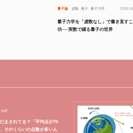
量子論
虚数
量子
量子力学
2026.0
量子力学を「虚数なし」で書き直す
功──実数で綴る量子の世界
8 SAT
だまされてる？「平均点が70
、そのくらいの点数が多いん