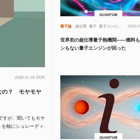
QUANTUM
量子論
超伝導
量子
量子コンピュータ
2026.0
世界初の超伝導量子熱機関――燃料
ンもない量子エンジンが回った
2026.01.04 SUN
なの？ モヤモヤ
ですが、聞いてもモヤ
トを軸にシュレーディ
QUANTUM