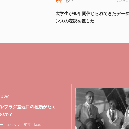
数学
数学
2026.0
大学生が40年間信じられてきたデー
ンスの定説を覆した
7 SUN
やプラグ差込口の種類がたく
のか？
ー
エジソン
家電
特集