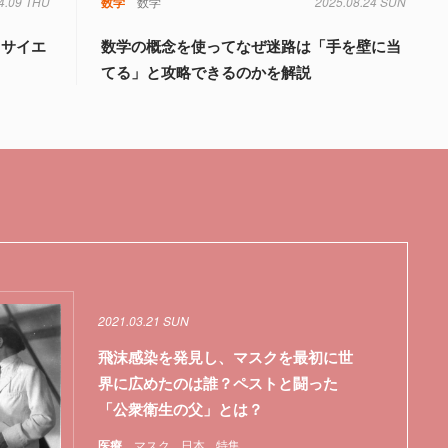
4.09 THU
数学
数学
2025.08.24 SUN
タサイエ
数学の概念を使ってなぜ迷路は「手を壁に当
てる」と攻略できるのかを解説
2021.03.21 SUN
飛沫感染を発見し、マスクを最初に世
界に広めたのは誰？ペストと闘った
「公衆衛生の父」とは？
医療
マスク
日本
特集