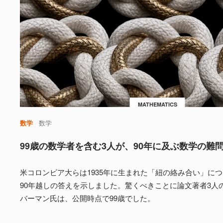
MATHEMATICS
数学
数学
99歳の数学者を含む3人が、90年に及ぶ数学の難
米コロンビア大らは1935年に生まれた「紐の絡み合い」に
90年越しの答えを示しました。驚くべきことに論文著者3人
バーマン氏は、公開時点で99歳でした。