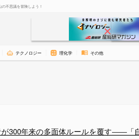
山の不思議を冒険しよう！
テクノロジー
理化学
その他
間かもしれない - ナゾロジー
者が300年来の多面体ルールを覆す――「