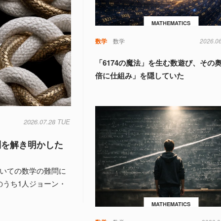
MATHEMATICS
数学
数学
2026.0
「6174の魔法」を生む数遊び、その
倍に仕組み」を隠していた
2026.07.28 TUE
問を解き明かした
ついての数学の難問に
のうち1人ジョーン・
MATHEMATICS