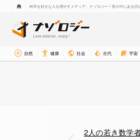
科学を好きな人を増やすメディア、ナゾロジー！世の中にある沢
Love science , enjoy !
社会
古代
宇宙
自然
健康
3次元空間は高次元よりも変な空
2人の若き数学