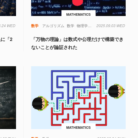
MATHEMATICS
6.24 WED
数学
アルゴリズム
数学
物理学
量子力学
2025.09.03 WED
奥に「2
「万物の理論」は数式や公理だけで構築でき
ないことが論証された
MATHEMATICS