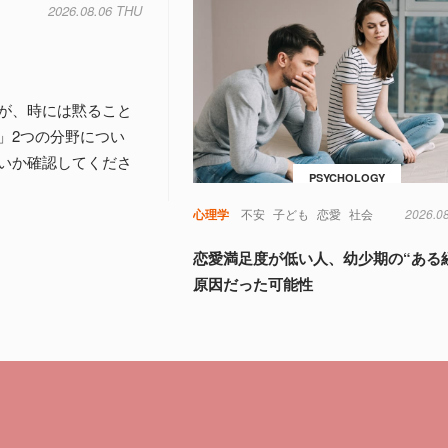
2026.08.06 THU
が、時には黙ること
」2つの分野につい
いか確認してくださ
PSYCHOLOGY
心理学
不安
子ども
恋愛
社会
2026.0
恋愛満足度が低い人、幼少期の“ある
原因だった可能性