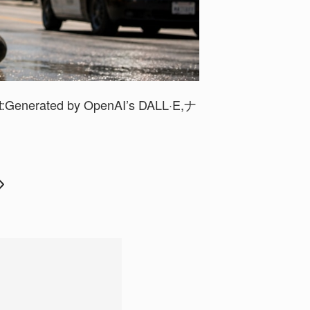
nerated by OpenAI’s DALL·E,ナ