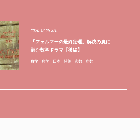
2020.12.05 SAT
「フェルマーの最終定理」解決の裏に
潜む数学ドラマ【後編】
数学
数学
日本
特集
素数
虚数