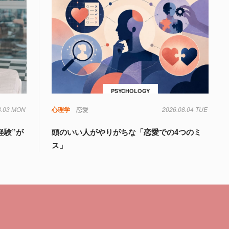
PSYCHOLOGY
8.03 MON
心理学
恋愛
2026.08.04 TUE
経験”が
頭のいい人がやりがちな「恋愛での4つのミ
ス」