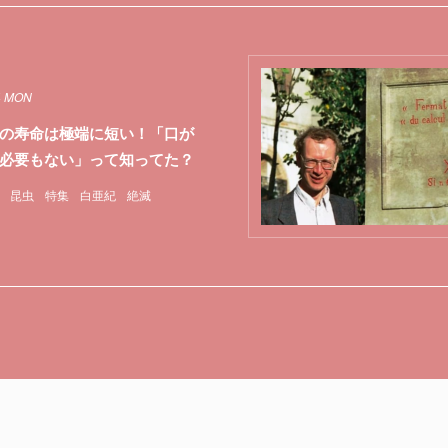
4 MON
の寿命は極端に短い！「口が
必要もない」って知ってた？
昆虫
特集
白亜紀
絶滅