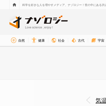
科学を好きな人を増やすメディア、ナゾロジー！世の中にある沢
Love science , enjoy !
社会
古代
宇宙
自然
健康
気温が高いほど「警察官の暴力性
気