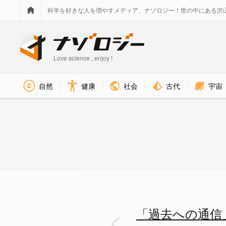
科学を好きな人を増やすメディア、ナゾロジー！世の中にある沢
Love science , enjoy !
社会
古代
宇宙
自然
健康
論文の中核となる概念図 - ナ
「過去への通信