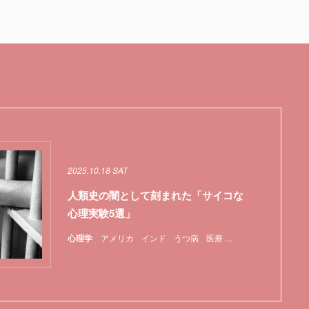
2025.10.18 SAT
人類史の闇として刻まれた「サイコな
心理実験5選」
心理学
アメリカ
インド
うつ病
医療
実験
心理学
特集