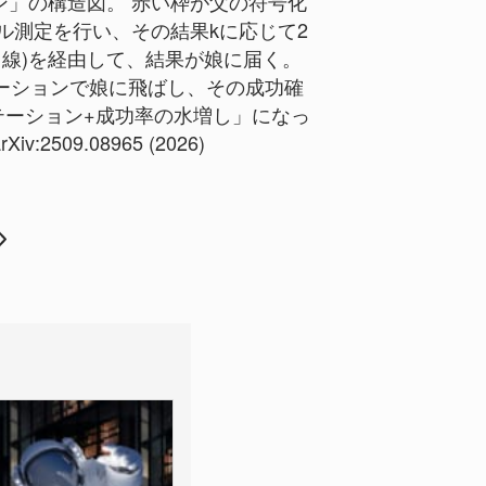
」の構造図。 赤い枠が父の符号化
だでベル測定を行い、その結果kに応じて2
あり回線)を経由して、結果が娘に届く。
ーションで娘に飛ばし、その成功確
ーション+成功率の水増し」になっ
arXiv:2509.08965 (2026)