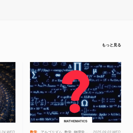
もっと見る
MATHEMATICS
6.24 WED
数学
アルゴリズム
数学
物理学
量子力学
2025.09.03 WED