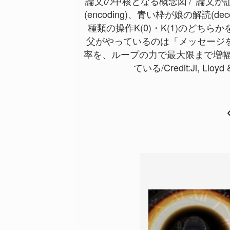
論文の中核となる概念図
論文が証
(encoding)、青い枠が娘の解読
種類の操作K(0)・K(1)のどちら
父がやっているのは「メッセージ
率を、ループの力で最大限まで増
ている/Credit:Ji, Lloyd &