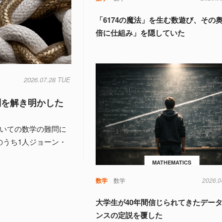
「6174の魔法」を生む数遊び、その
倍に仕組み」を隠していた
2026.07.28 TUE
問を解き明かした
ついての数学の難問に
のうち1人ジョーン・
MATHEMATICS
数学
数学
2026.0
大学生が40年間信じられてきたデー
ンスの定説を覆した