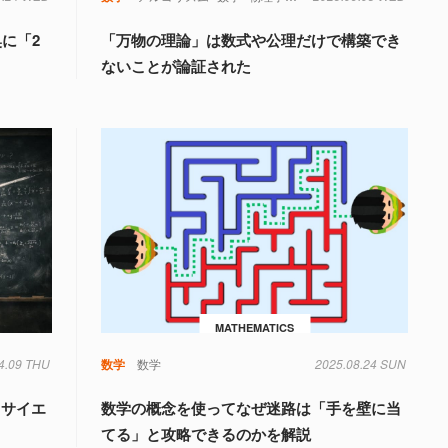
奥に「2
「万物の理論」は数式や公理だけで構築でき
ないことが論証された
MATHEMATICS
4.09 THU
数学
数学
2025.08.24 SUN
タサイエ
数学の概念を使ってなぜ迷路は「手を壁に当
てる」と攻略できるのかを解説