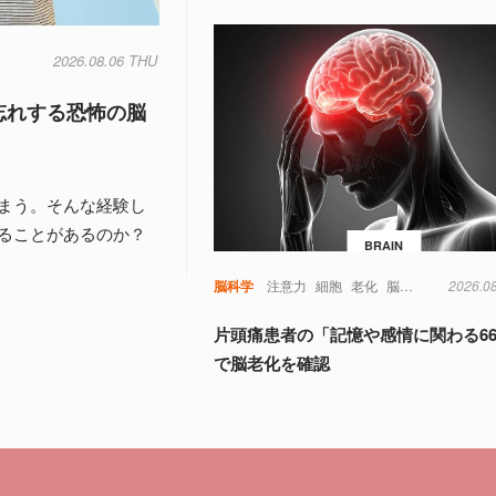
2026.08.06 THU
忘れする恐怖の脳
まう。そんな経験し
ることがあるのか？
BRAIN
脳科学
注意力
細胞
老化
脳
視覚
記憶
2026.0
認
片頭痛患者の「記憶や感情に関わる6
で脳老化を確認