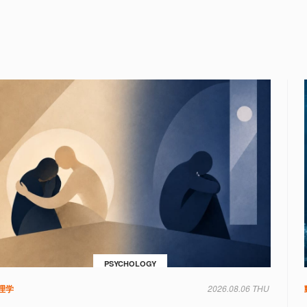
PSYCHOLOGY
理学
2026.08.06 THU