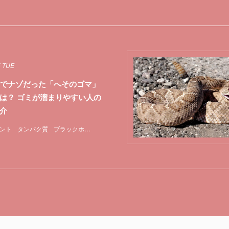
5 TUE
までナゾだった「へそのゴマ」
は？ ゴミが溜まりやすい人の
介
ント
タンパク質
ブラックホール
化学
特集
色