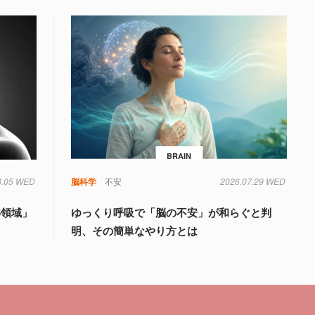
BRAIN
8.05 WED
知
脳科学
不安
2026.07.29 WED
6領域」
ゆっくり呼吸で「脳の不安」が和らぐと判
明、その簡単なやり方とは