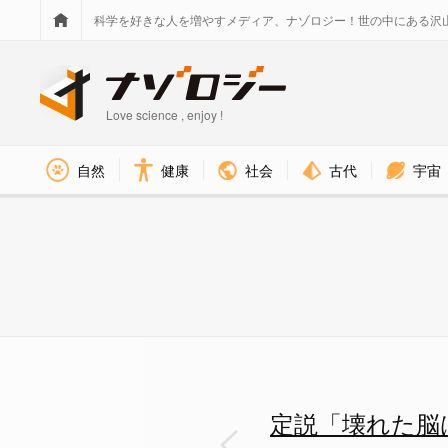
科学を好きな人を増やすメディア、ナゾロジー！世の中にある沢
Love science , enjoy !
社会
古代
宇宙
自然
健康
定説「壊れた脳は治らない」を覆
定説「壊れた脳