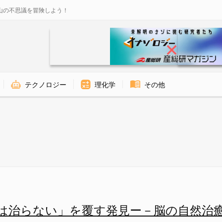
山の不思議を冒険しよう！
テクノロジー
理化学
その他
す発見ー－脳の自然治癒力を維持
は治らない」を覆す発見ー－脳の自然治