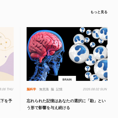
もっと見る
BRAIN
8.06 THU
脳科学
無意識
脳
記憶
2026.08.02 SUN
低下を予
忘れられた記憶はあなたの選択に「勘」とい
う形で影響を与え続ける