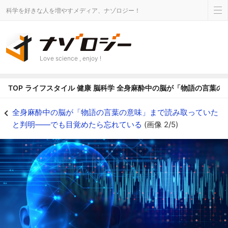
科学を好きな人を増やすメディア、ナゾロジー！
Love science , enjoy !
TOP
ライフスタイル
健康
脳科学
全身麻酔中の脳が「物語の言葉の
麻酔で意識がない間も脳は音に反応していた - ナゾロジー
全身麻酔中の脳が「物語の言葉の意味」まで読み取っていた
と判明――でも目覚めたら忘れている
(画像 2/5)