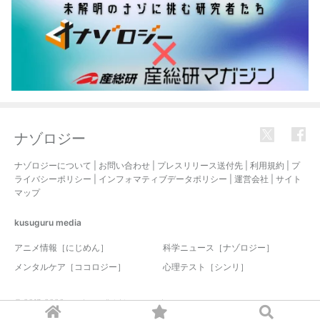
ナゾロジー
ナゾロジーについて
|
お問い合わせ
|
プレスリリース送付先
|
利用規約
|
プ
ライバシーポリシー
|
インフォマティブデータポリシー
|
運営会社
|
サイト
マップ
kusuguru
media
アニメ情報［にじめん］
科学ニュース［ナゾロジー］
メンタルケア［ココロジー］
心理テスト［シンリ］
© 2017-2026 nazology. all rights reserved.