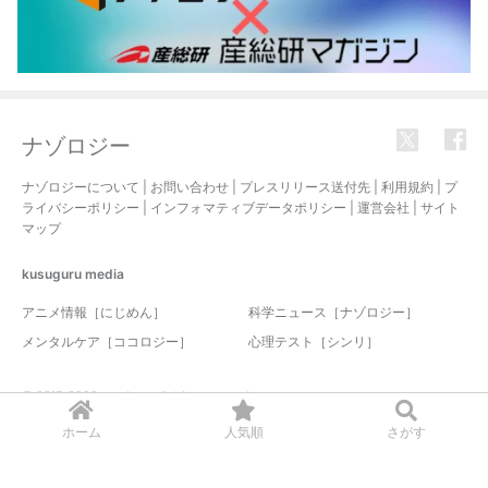
ナゾロジー
ナゾロジーについて
|
お問い合わせ
|
プレスリリース送付先
|
利用規約
|
プ
ライバシーポリシー
|
インフォマティブデータポリシー
|
運営会社
|
サイト
マップ
kusuguru
media
アニメ情報［にじめん］
科学ニュース［ナゾロジー］
メンタルケア［ココロジー］
心理テスト［シンリ］
© 2017-2026 nazology. all rights reserved.
ホーム
人気順
さがす