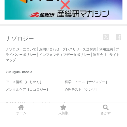
ナゾロジー
ナゾロジーについて
|
お問い合わせ
|
プレスリリース送付先
|
利用規約
|
プ
ライバシーポリシー
|
インフォマティブデータポリシー
|
運営会社
|
サイト
マップ
kusuguru
media
アニメ情報［にじめん］
科学ニュース［ナゾロジー］
メンタルケア［ココロジー］
心理テスト［シンリ］
© 2017-2026 nazology. all rights reserved.
ホーム
人気順
さがす