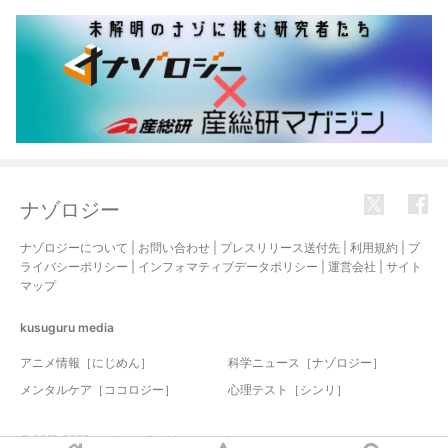
ナゾロジー
ナゾロジーについて
|
お問い合わせ
|
プレスリリース送付先
|
利用規約
|
プ
ライバシーポリシー
|
インフォマティブデータポリシー
|
運営会社
|
サイト
マップ
kusuguru
media
アニメ情報［にじめん］
科学ニュース［ナゾロジー］
メンタルケア［ココロジー］
心理テスト［シンリ］
© 2017-2026 nazology. all rights reserved.