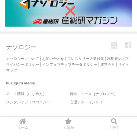
ナゾロジー
ナゾロジーについて
|
お問い合わせ
|
プレスリリース送付先
|
利用規約
|
プ
ライバシーポリシー
|
インフォマティブデータポリシー
|
運営会社
|
サイト
マップ
kusuguru
media
アニメ情報［にじめん］
科学ニュース［ナゾロジー］
メンタルケア［ココロジー］
心理テスト［シンリ］
© 2017-2026 nazology. all rights reserved.
ホーム
人気順
さがす