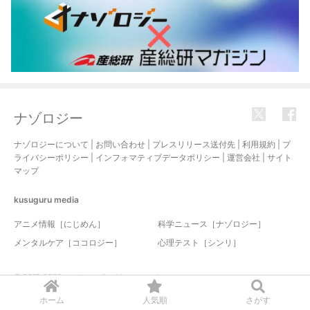
ナゾロジー
ナゾロジーについて
|
お問い合わせ
|
プレスリリース送付先
|
利用規約
|
プ
ライバシーポリシー
|
インフォマティブデータポリシー
|
運営会社
|
サイト
マップ
kusuguru
media
アニメ情報［にじめん］
科学ニュース［ナゾロジー］
メンタルケア［ココロジー］
心理テスト［シンリ］
© 2017-2026 nazology. all rights reserved.
ホーム
人気順
さがす