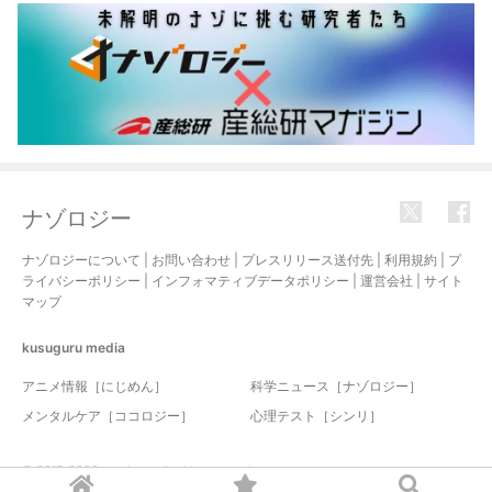
ナゾロジー
ナゾロジーについて
|
お問い合わせ
|
プレスリリース送付先
|
利用規約
|
プ
ライバシーポリシー
|
インフォマティブデータポリシー
|
運営会社
|
サイト
マップ
kusuguru
media
アニメ情報［にじめん］
科学ニュース［ナゾロジー］
メンタルケア［ココロジー］
心理テスト［シンリ］
© 2017-2026 nazology. all rights reserved.