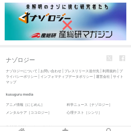
ナゾロジー
ナゾロジーについて
|
お問い合わせ
|
プレスリリース送付先
|
利用規約
|
プ
ライバシーポリシー
|
インフォマティブデータポリシー
|
運営会社
|
サイト
マップ
kusuguru
media
アニメ情報［にじめん］
科学ニュース［ナゾロジー］
メンタルケア［ココロジー］
心理テスト［シンリ］
© 2017-2026 nazology. all rights reserved.