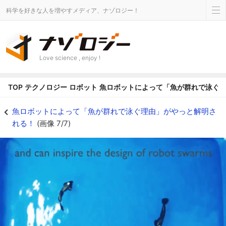
科学を好きな人を増やすメディア、ナゾロジー！
Love science , enjoy !
TOP
テクノロジー
ロボット
魚ロボットによって「魚が群れで泳ぐ
本物の魚のようにみえるが3体とも魚型ロボットである - ナゾロジー
魚ロボットによって「魚が群れで泳ぐ理由」がやっと解明さ
れる！
(画像 7/7)