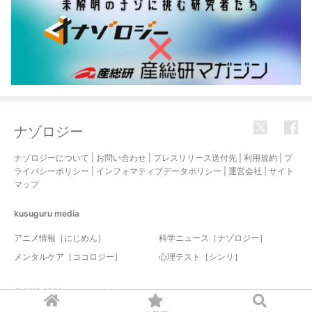
ナゾロジー
ナゾロジーについて
|
お問い合わせ
|
プレスリリース送付先
|
利用規約
|
プ
ライバシーポリシー
|
インフォマティブデータポリシー
|
運営会社
|
サイト
マップ
kusuguru
media
アニメ情報［にじめん］
科学ニュース［ナゾロジー］
メンタルケア［ココロジー］
心理テスト［シンリ］
© 2017-2026 nazology. all rights reserved.