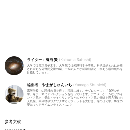
海沼 賢
Kainuma Satoshi
大学では電気電子工学、大学院では知識科学を専攻。科学進歩と共に分断
されがちな分野間交流の場、一般の人々が科学知識とふれあう場の創出を
目指しています。
やまがしゅんいち
Yamaga Shunichi
高等学校での理科教員を経て、現職に就く。ナゾロジーにて「身近な科
学」をテーマにディレクションを行っています。アニメ・ゲームなどのイ
ンドア系と、登山・サイクリングなどのアウトドア系の趣味を両方嗜むお
天気屋。乗り物やワクワクするガジェットも大好き。専門は化学。将来の
夢はマッドサイエンティスト……？