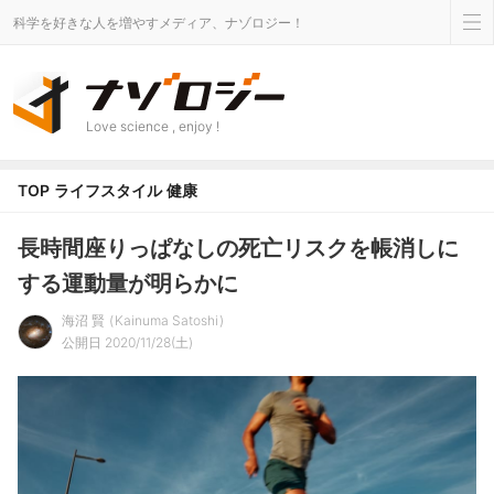
科学を好きな人を増やすメディア、ナゾロジー！
Love science , enjoy !
TOP
ライフスタイル
健康
長時間座りっぱなしの死亡リスクを帳消しに
する運動量が明らかに
海沼 賢
Kainuma Satoshi
公開日 2020/11/28(土)