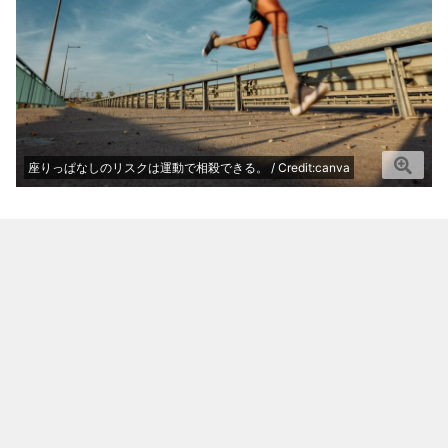
座りっぱなしのリスクは運動で相殺できる。 / Credit:canva