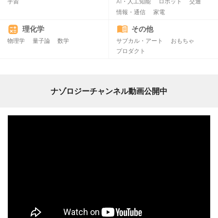
宇宙
AI・人工知能
ロボット
交通
情報・通信
家電
理化学
その他
物理学
量子論
数学
サブカル・アート
おもちゃ
プロダクト
ナゾロジーチャンネル動画公開中