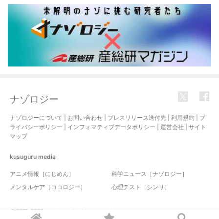
ナゾロジー
ナゾロジーについて
|
お問い合わせ
|
プレスリリース送付先
|
利用規約
|
プ
ライバシーポリシー
|
インフォマティブデータポリシー
|
運営会社
|
サイト
マップ
kusuguru
media
アニメ情報［にじめん］
科学ニュース［ナゾロジー］
メンタルケア［ココロジー］
心理テスト［シンリ］
© 2017-2026 nazology. all rights reserved.