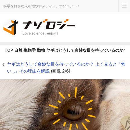
科学を好きな人を増やすメディア、ナゾロジー！
Love science , enjoy !
TOP
自然
生物学
動物
ヤギはどうして奇妙な目を持っているのか？ 
ヤギなどの草食動物の瞳孔は横に伸びた長方形 - ナゾロジー
ヤギはどうして奇妙な目を持っているのか？ よく見ると「怖
い…」その理由を解説
(画像 2/6)