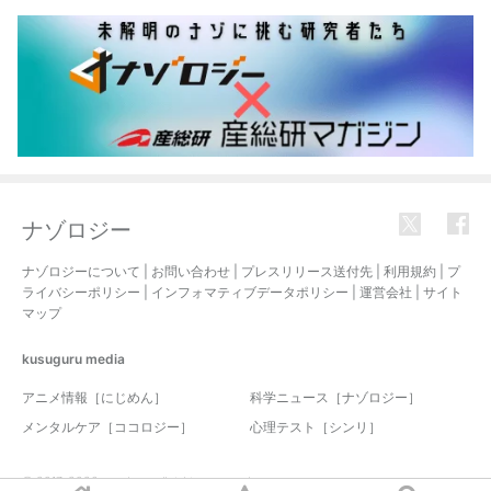
ナゾロジー
ナゾロジーについて
|
お問い合わせ
|
プレスリリース送付先
|
利用規約
|
プ
ライバシーポリシー
|
インフォマティブデータポリシー
|
運営会社
|
サイト
マップ
kusuguru
media
アニメ情報［にじめん］
科学ニュース［ナゾロジー］
メンタルケア［ココロジー］
心理テスト［シンリ］
© 2017-2026 nazology. all rights reserved.