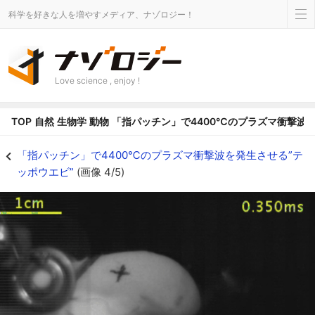
科学を好きな人を増やすメディア、ナゾロジー！
Love science , enjoy !
TOP
自然
生物学
動物
「指パッチン」で4400℃のプラズマ衝撃波を
テッポウエビの腕を模倣することで簡易なプラズマ生成を成し遂げた - ナゾ
「指パッチン」で4400℃のプラズマ衝撃波を発生させる”テ
ッポウエビ”
(画像 4/5)