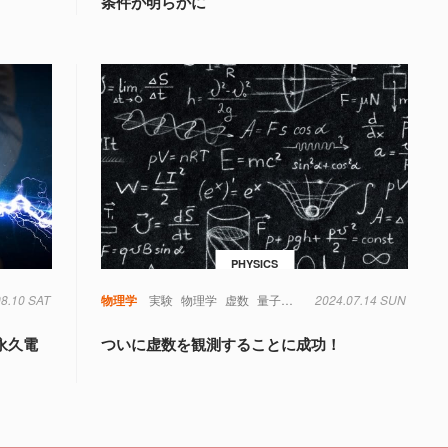
条件が明らかに
PHYSICS
08.10 SAT
物理学
実験
物理学
虚数
量子
量子もつれ
2024.07.14 SUN
量子力学
永久電
ついに虚数を観測することに成功！