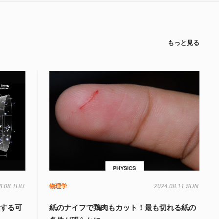
もっと見る
PHYSICS
8.08 THU
宙
物理学
重力
量子力学
物理学
2024.08.11 SUN
在する可
紙のナイフで鶏肉もカット！最も切れる紙の