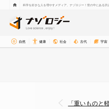
科学を好きな人を増やすメディア、ナゾロジー！世の中にある沢
Love science , enjoy !
社会
古代
宇宙
自然
健康
2次平面を使って重力を説明す
「重いものと