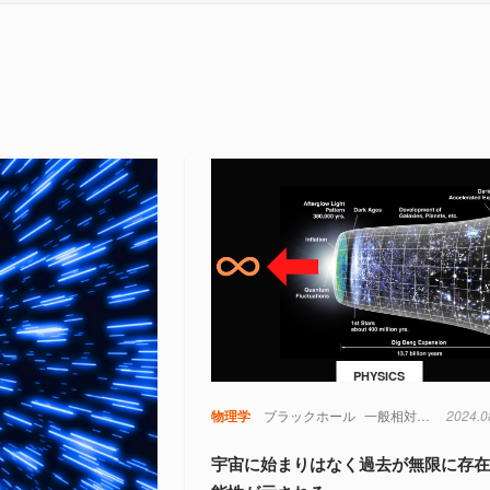
PHYSICS
物理学
ブラックホール
一般相対性理論
2024.0
宇
宇宙に始まりはなく過去が無限に存