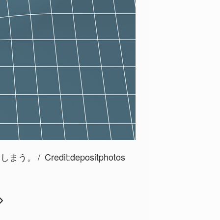
てしまう。
Credit:depositphotos