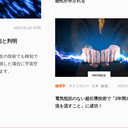
能性が示される
2025.06.22 SUN
能と判明
在の技術でも検知で
損した場合に宇宙空
ます。
PHYSICS
物理学
テクノロジー
日本
磁場
超伝導
2024.
電気抵抗のない超伝導技術で「2年間
流を流すこと」に成功！