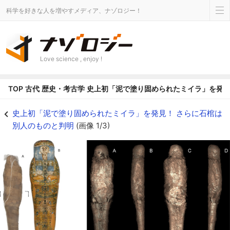
科学を好きな人を増やすメディア、ナゾロジー！
Love science , enjoy !
TOP
古代
歴史・考古学
史上初「泥で塗り固められたミイラ」を発見
史上初「泥で塗り固められたミイラ」を発見！ - ナゾロジー
史上初「泥で塗り固められたミイラ」を発見！ さらに石棺は
別人のものと判明
(画像 1/3)