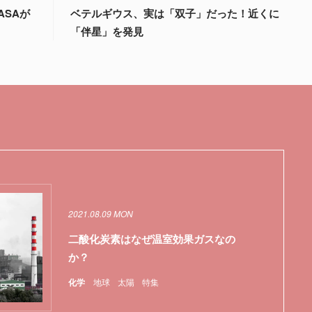
ASAが
ベテルギウス、実は「双子」だった！近くに
「伴星」を発見
2021.08.09 MON
二酸化炭素はなぜ温室効果ガスなの
か？
化学
地球
太陽
特集