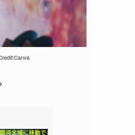
redit:
Canva