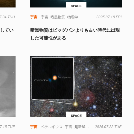
SPACE
7.24 THU
宇宙
宇宙
暗黒物質
物理学
2025.07.18 FRI
生してい
暗黒物質はビッグバンよりも古い時代に出現
した可能性がある
SPACE
7.15 TUE
宇宙
ベテルギウス
宇宙
超新星爆発
2025.07.22 TUE