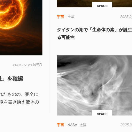
SPACE
宇宙
土星
2025.0
タイタンの湖で「生命体の素」が誕
る可能性
2025.07.23 WED
星」を確認
れたものの、完全に
識を書き換え驚きの
SPACE
宇宙
NASA
太陽
2025.0