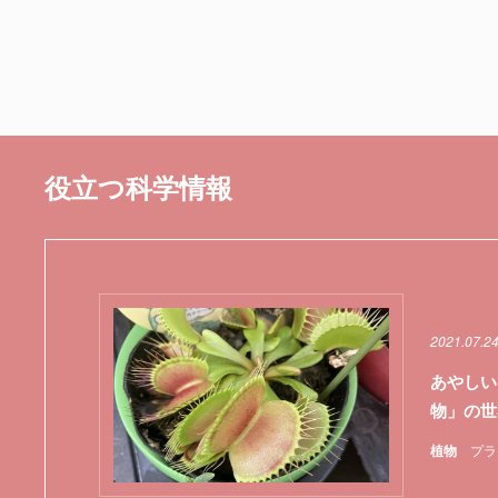
役立つ科学情報
2021.07.2
あやしい
物」の世
植物
プラ