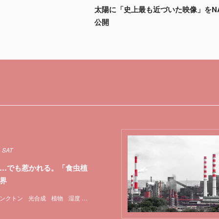
太陽に「史上最も近づいた映像」をN
公開
4 SAT
…でも惹かれる。「食虫植
界
ンクトン
光合成
植物
湿度
特集
食虫植物