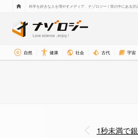
科学を好きな人を増やすメディア、ナゾロジー！世の中にある沢
Love science , enjoy !
社会
古代
宇宙
自然
健康
人体は僅かな負荷を感じるだけ
1秒未満で