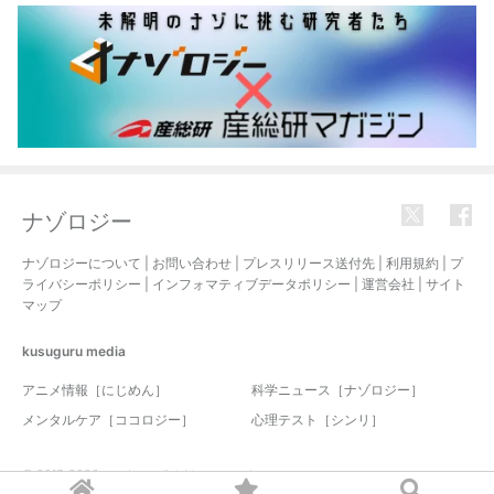
ナゾロジー
ナゾロジーについて
|
お問い合わせ
|
プレスリリース送付先
|
利用規約
|
プ
ライバシーポリシー
|
インフォマティブデータポリシー
|
運営会社
|
サイト
マップ
kusuguru
media
アニメ情報［にじめん］
科学ニュース［ナゾロジー］
メンタルケア［ココロジー］
心理テスト［シンリ］
© 2017-2026 nazology. all rights reserved.