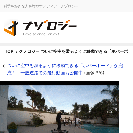
科学を好きな人を増やすメディア、ナゾロジー！
Love science , enjoy !
TOP
テクノロジー
ついに空中を滑るように移動できる「ホバーボー
安定した離着陸が可能 - ナゾロジー
ついに空中を滑るように移動できる「ホバーボード」が完
成！ 一般道路での飛行動画も公開中
(画像 3/6)