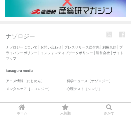
ナゾロジー
ナゾロジーについて
|
お問い合わせ
|
プレスリリース送付先
|
利用規約
|
プ
ライバシーポリシー
|
インフォマティブデータポリシー
|
運営会社
|
サイト
マップ
kusuguru
media
アニメ情報［にじめん］
科学ニュース［ナゾロジー］
メンタルケア［ココロジー］
心理テスト［シンリ］
© 2017-2026 nazology. all rights reserved.
ホーム
人気順
さがす