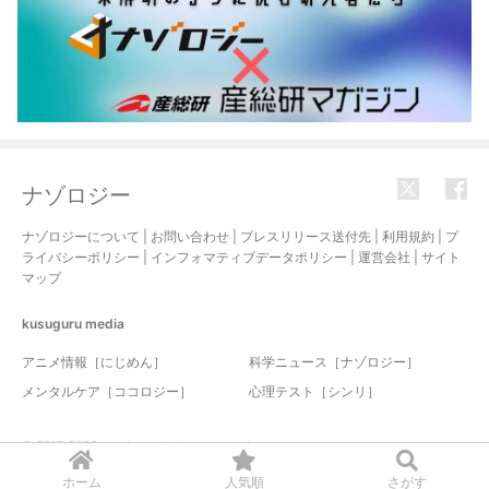
ナゾロジー
ナゾロジーについて
|
お問い合わせ
|
プレスリリース送付先
|
利用規約
|
プ
ライバシーポリシー
|
インフォマティブデータポリシー
|
運営会社
|
サイト
マップ
kusuguru
media
アニメ情報［にじめん］
科学ニュース［ナゾロジー］
メンタルケア［ココロジー］
心理テスト［シンリ］
© 2017-2026 nazology. all rights reserved.
ホーム
人気順
さがす