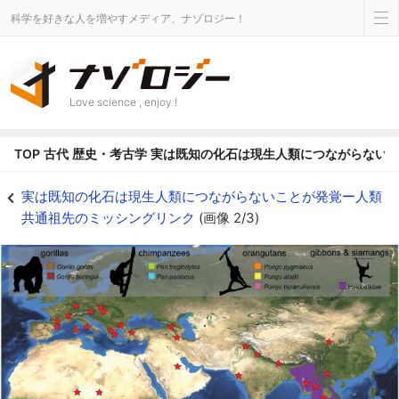
科学を好きな人を増やすメディア、ナゾロジー！
Love science , enjoy !
TOP
古代
歴史・考古学
実は既知の化石は現生人類につながらない
現生する類人猿（各色）、中新世の類人猿（星） - ナゾロジー
実は既知の化石は現生人類につながらないことが発覚ー人類
共通祖先のミッシングリンク
(画像 2/3)