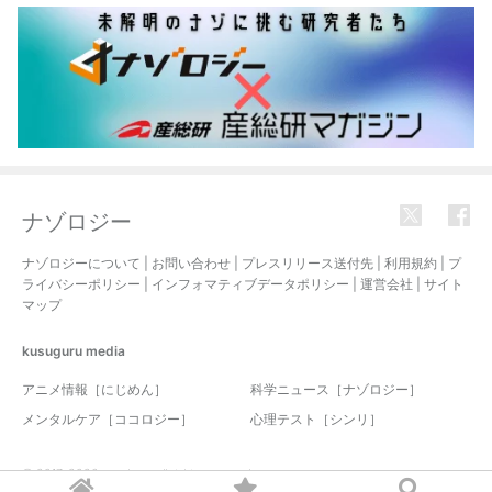
ナゾロジー
ナゾロジーについて
|
お問い合わせ
|
プレスリリース送付先
|
利用規約
|
プ
ライバシーポリシー
|
インフォマティブデータポリシー
|
運営会社
|
サイト
マップ
kusuguru
media
アニメ情報［にじめん］
科学ニュース［ナゾロジー］
メンタルケア［ココロジー］
心理テスト［シンリ］
© 2017-2026 nazology. all rights reserved.