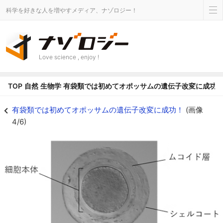
科学を好きな人を増やすメディア、ナゾロジー！
Love science , enjoy !
TOP
自然
生物学
有袋類では初めてオポッサムの遺伝子改変に成功
オポッサムの受精卵 - ナゾロジー
有袋類では初めてオポッサムの遺伝子改変に成功！
(画像
4/6)