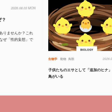
2026.08.03 MON
ぜ？
ありませんか？これ
なぜ「性的妄想」で
BIOLOGY
生物学
動物
鳥類
2026.
子供たちのエサとして「追加のヒナ
鳥がいる