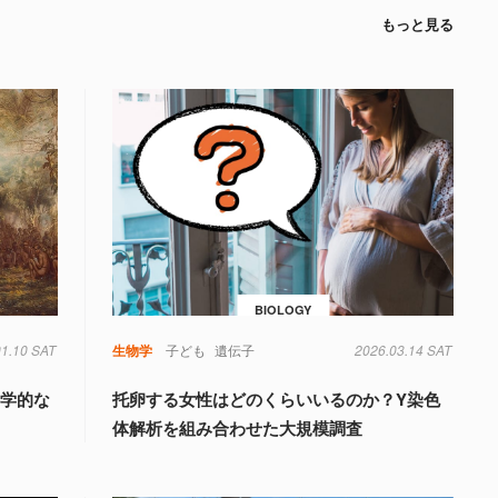
もっと見る
BIOLOGY
01.10 SAT
生物学
子ども
遺伝子
2026.03.14 SAT
科学的な
托卵する女性はどのくらいいるのか？Y染色
体解析を組み合わせた大規模調査