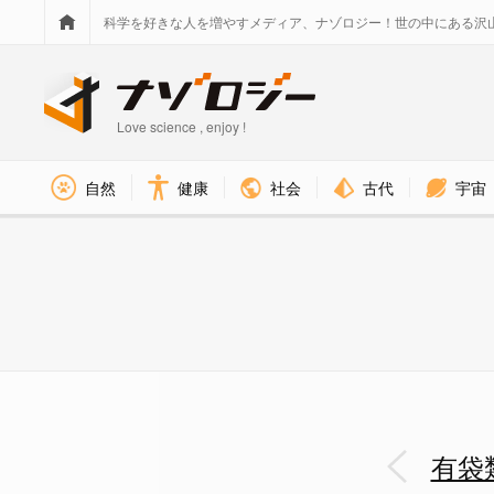
科学を好きな人を増やすメディア、ナゾロジー！世の中にある沢
Love science , enjoy !
社会
古代
宇宙
自然
健康
ゲノム編集で生まれた子ども -
有袋