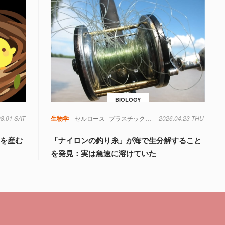
BIOLOGY
08.01 SAT
生物学
セルロース
プラスチック
微生物
2026.04.23 THU
海洋生物
生物学
」を産む
「ナイロンの釣り糸」が海で生分解すること
を発見：実は急速に溶けていた