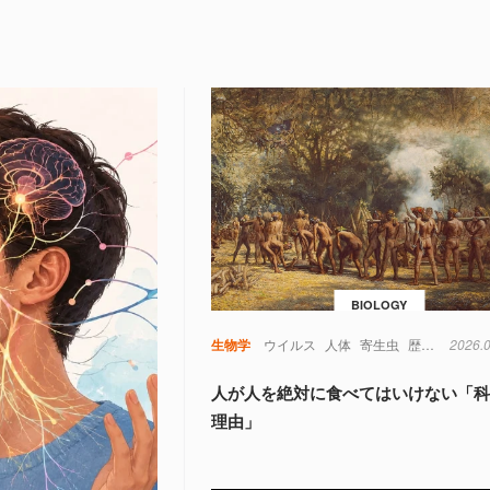
BIOLOGY
生物学
ウイルス
人体
寄生虫
歴史
考古学
2026.
人が人を絶対に食べてはいけない「
理由」