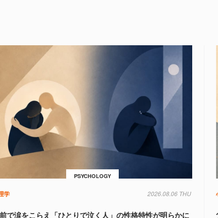
PSYCHOLOGY
理学
2026.08.06 THU
前で涙をこらえ「ひとりで泣く人」の性格特性が明らかに