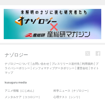
関連記事
ナゾロジー
ナゾロジーについて
|
お問い合わせ
|
プレスリリース送付先
|
利用規約
|
プ
ライバシーポリシー
|
インフォマティブデータポリシー
|
運営会社
|
サイト
マップ
kusuguru
media
アニメ情報［にじめん］
科学ニュース［ナゾロジー］
メンタルケア［ココロジー］
心理テスト［シンリ］