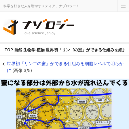
科学を好きな人を増やすメディア、ナゾロジー！
Love science , enjoy !
TOP
自然
生物学
植物
世界初「リンゴの蜜」ができる仕組みを細胞
蜜の部分が意外に薄味なのは外部から多くの水分が入り込み甘味が薄れているか
世界初「リンゴの蜜」ができる仕組みを細胞レベルで明らか
に
(画像 3/5)