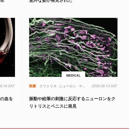
誕生
意外な姿が発見された
MEDICAL
08.16 SAT
毒
糖尿病
菌
遺伝子
医療
クリトリス
ニューロン
マウス
性科学
2026.06.13 SAT
量の血を
振動や絵筆の刺激に反応するニューロンをク
リトリスとペニスに発見