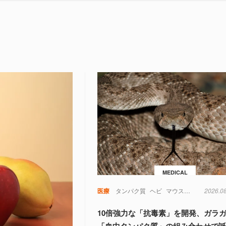
MEDICAL
医療
タンパク質
ヘビ
マウス
動物
2026.0
実験
10倍強力な「抗毒素」を開発、ガラ