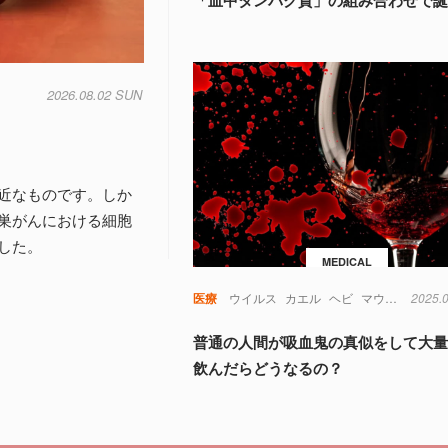
「血中タンパク質」の組み合わせで
2026.08.02 SUN
近なものです。しか
巣がんにおける細胞
した。
MEDICAL
医療
ウイルス
カエル
ヘビ
マウス
免疫
2025.
普通の人間が吸血鬼の真似をして大
飲んだらどうなるの？