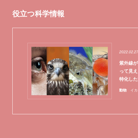
役立つ科学情報
2022.02.2
紫外線が
って見え
特化した
動物
イカ