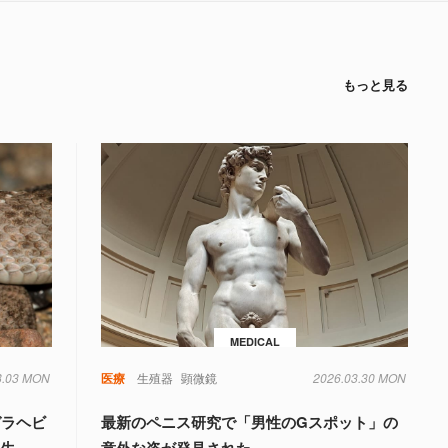
もっと見る
MEDICAL
8.03 MON
毒
遺伝子
医療
生殖器
顕微鏡
2026.03.30 MON
ガラヘビ
最新のペニス研究で「男性のGスポット」の