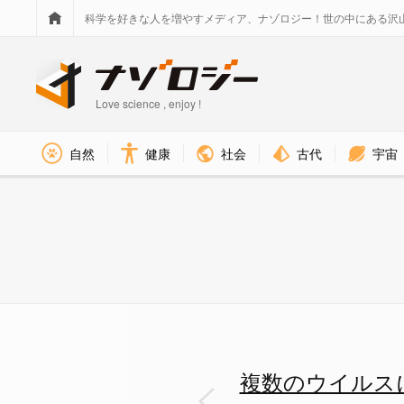
科学を好きな人を増やすメディア、ナゾロジー！世の中にある沢
Love science , enjoy !
社会
古代
宇宙
自然
健康
メガ盛り「キメラワクチン」が
複数のウイルス