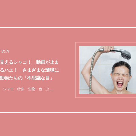
7 SUN
見えるシャコ！ 動画が止ま
るハエ！ さまざまな環境に
動物たちの「不思議な目」
シャコ
特集
生物
色
虫
視覚