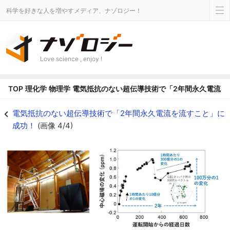
科学を好きな人を増やすメディア、ナゾロジー！
Love science , enjoy !
TOP
理化学
物理学
電気抵抗のない超伝導技術で「2年間永久電流を
高温超電導接合を実装した NMR 装置（左）と 2 年間の永久電流運転におけ
電気抵抗のない超伝導技術で「2年間永久電流を流すこと」に
成功！
(画像 4/4)