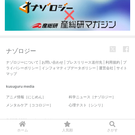
ナゾロジー
ナゾロジーについて
|
お問い合わせ
|
プレスリリース送付先
|
利用規約
|
プ
ライバシーポリシー
|
インフォマティブデータポリシー
|
運営会社
|
サイト
マップ
kusuguru
media
アニメ情報［にじめん］
科学ニュース［ナゾロジー］
メンタルケア［ココロジー］
心理テスト［シンリ］
© 2017-2026 nazology. all rights reserved.
ホーム
人気順
さがす