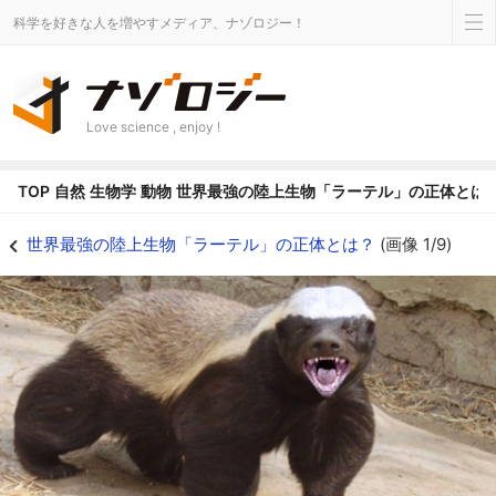
科学を好きな人を増やすメディア、ナゾロジー！
Love science , enjoy !
TOP
自然
生物学
動物
世界最強の陸上生物「ラーテル」の正体とは
威嚇するラーテル - ナゾロジー
世界最強の陸上生物「ラーテル」の正体とは？
(画像 1/9)