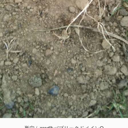
巣穴
credit:
パブリックドメインQ