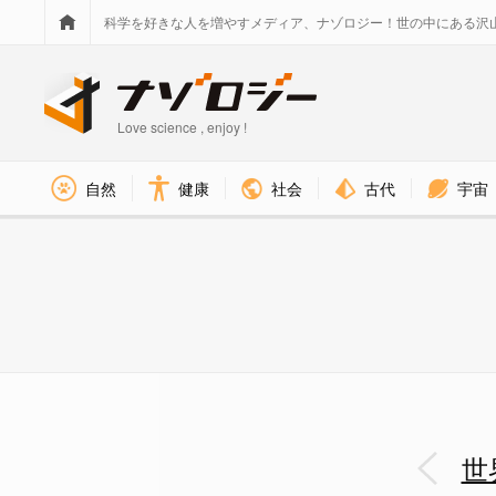
科学を好きな人を増やすメディア、ナゾロジー！世の中にある沢
Love science , enjoy !
社会
古代
宇宙
自然
健康
巣穴 - ナゾロジー
世