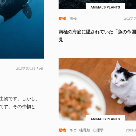
ANIMALS PLANTS
動物
南極
2026.0
南極の海底に隠されていた「魚の帝
見
2026.07.31 FRI
生物です。しかし、
です。その生物と
ANIMALS PLANTS
動物
ネコ
哺乳類
心理学
2026.