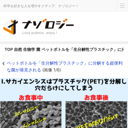
科学を好きな人を増やすメディア、ナゾロジー！
Love science , enjoy !
TOP
自然
生物学
菌
ペットボトルを「生分解性プラスチック」に分
ペットボトルを食べて生分解性プラを作る超便利菌が存在すると判明！ - ナ
ペットボトルを「生分解性プラスチック」に分解する超便利
な菌が発見される
(画像 1/6)