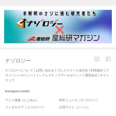
関連記事
ナゾロジー
ナゾロジーについて
|
お問い合わせ
|
プレスリリース送付先
|
利用規約
|
プ
ライバシーポリシー
|
インフォマティブデータポリシー
|
運営会社
|
サイト
マップ
kusuguru
media
アニメ情報［にじめん］
科学ニュース［ナゾロジー］
メンタルケア［ココロジー］
心理テスト［シンリ］