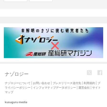
関連記事
ナゾロジー
ナゾロジーについて
|
お問い合わせ
|
プレスリリース送付先
|
利用規約
|
プ
ライバシーポリシー
|
インフォマティブデータポリシー
|
運営会社
|
サイト
マップ
kusuguru
media