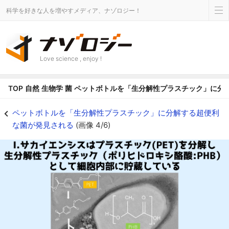
科学を好きな人を増やすメディア、ナゾロジー！
Love science , enjoy !
TOP
自然
生物学
菌
ペットボトルを「生分解性プラスチック」に分
I.サカイエンシスはプラスチック(PET)を分解し 生分解性プラスチック（ポリ
ペットボトルを「生分解性プラスチック」に分解する超便利
な菌が発見される
(画像 4/6)