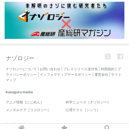
ナゾロジー
ナゾロジーについて
|
お問い合わせ
|
プレスリリース送付先
|
利用規約
|
プ
ライバシーポリシー
|
インフォマティブデータポリシー
|
運営会社
|
サイト
マップ
kusuguru
media
アニメ情報［にじめん］
科学ニュース［ナゾロジー］
メンタルケア［ココロジー］
心理テスト［シンリ］
© 2017-2026 nazology. all rights reserved.