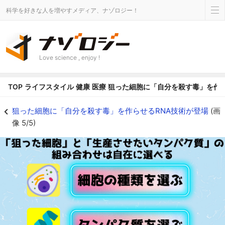
科学を好きな人を増やすメディア、ナゾロジー！
Love science , enjoy !
TOP
ライフスタイル
健康
医療
狙った細胞に「自分を殺す毒」を作ら
「狙う細胞」と「生産させたいタンパク質」は自由に選べる - ナゾロジー
狙った細胞に「自分を殺す毒」を作らせるRNA技術が登場
(画
像 5/5)