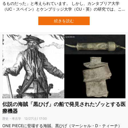
るものだった」と考えられています。 しかし、カンタブリア大学
（UC・スペイン）とケンブリッジ大学（CU・英）の研究では、この
常識を根底から覆す報告がされています。 西ヨーロッパ全域で見つ
かっている旧石器時代の手型ステンシル750点を調べた結果、なんと
続きを読む
4分の1（25%）は子どもの手によるものだったのです。 これは古代
人が、芸術を個人でなく、…
伝説の海賊「黒ひげ」の船で発見されたゾッとする医
療機器
歴史・考古学
12/27(土) 17:00
ONE PIECEに登場する海賊、黒ひげ（マーシャル・D・ティーチ）