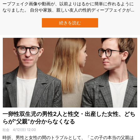
ープフェイク画像や動画が、以前よりはるかに簡単に作れるように
なりました。 自分や家族、親しい友人の性的ディープフェイクがネ
ット上に出回る状況は、多くの人にとって悪夢のように感じられる
でしょう。 ところが、Googleなどの研究チームによる新たな研究で
続きを読む
は、こうした画像を作成・共有する人の中には、それを「冗談」や
「遊び感覚」と捉えている人も…
一卵性双生児の男性2人と性交・出産した女性、どち
らが”父親”か分からなくなる
社会
4/12(日) 12:00
時折、男性と女性の間のトラブルとして、「この子の本当の父親は