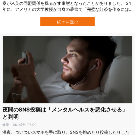
案が米英の同盟関係を揺るがす事態となったことがありました。 24
年に、アメリカの大学教授が自身の著書で「完璧な紅茶を作るには
ひとつまみの塩を入れるといい」という発言をしたのですが、これ
がイギリス国内で「紅茶への冒涜だ！」「アメリカ人にまともな紅
続きを読む
茶は淹れられない」と猛烈な反発を招く騒動に発展。 これを受け
て、アメリカ駐英大使は「イギリスの…
夜間のSNS投稿は「メンタルヘルスを悪化させる」
と判明
健康
10/14(火) 07:00
深夜、ついついスマホを手に取り、SNSを眺めたり投稿したりした