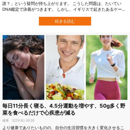
誰？」という疑問が持ち上がります。 こうした問題は、たいてい
DNA鑑定で決着がつきます。 しかし、イギリスで起きたあるケース
では、その“決定打”であるはずのDNA鑑定が役に立ちませんでした。
一卵性双生児の兄弟と関係を持った女性が出産した子どもについ
続きを読む
て、どちらが父親なのか、科学的にも法的にも特定できなかったの
です。 DNA鑑定でも判別でき…
毎日11分長く寝る、4.5分運動を増やす、50g多く野
菜を食べるだけで心疾患が減る
健康
3/25(水) 06:30
より健康でありたいものの、自分の生活習慣を大きく変化させるこ