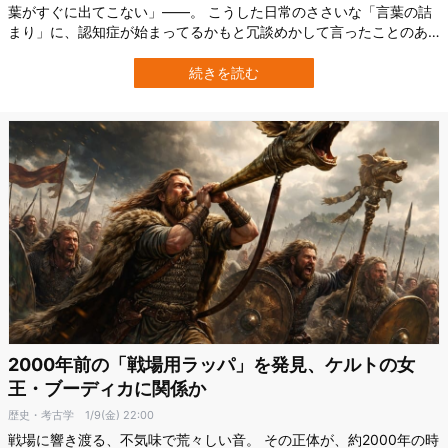
葉がすぐに出てこない」――。 こうした日常のささいな「言葉の詰
まり」に、認知症が始まってるかもと冗談めかして言ったことのあ
る人は多いかもしれません。 しかし、実際これは馬鹿にできない兆
候となるようです。 イギリスのカーディフ大学（Cardiff
続きを読む
University）のメロディ・パティソン（Melody Pattison）氏ら研究
チームは…
2000年前の「戦場用ラッパ」を発見、ケルトの女
王・ブーディカに関係か
歴史・考古学
1/9(金) 22:00
戦場に響き渡る、不気味で荒々しい音。 その正体が、約2000年の時