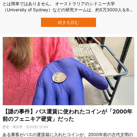
とは簡単ではありません。 オーストラリアのシドニー大学
（University of Sydney）などの研究チームは、約5万3000人を8年
間追跡し、睡眠・運動・食事をまとめて分析。 その結果、これらを
少しずつ同時に改善するだけで、心筋梗塞や心不全、脳卒中といっ
続きを読む
た重大な心血管イベントのリスク低下につながる可能性を示しまし
た。 この研究は2…
【謎の事件】バス運賃に使われたコインが「2000年
前のフェニキア硬貨」だった
歴史・考古学
3/11(水) 12:00
ある乗客がバスの運賃箱に入れたコインが、2000年前の古代文明の