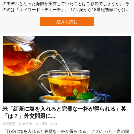
のモデルとなった海賊が実在していたことはご存知でしょうか。 そ
の名は「エドワード・ティーチ」。 17世紀から18世紀初頭にかけ
て、カリブ海や大西洋沿岸を荒らし回った悪名高き伝説の大海賊で
す。 そんな黒ひげが乗っていた海賊船「アン女王の復讐号（Queen
続きを読む
Anne’s Revenge）」は、1996年に海底から発見され、…
米「紅茶に塩を入れると完璧な一杯が得られる」英
「は？」外交問題に…
社会問題・社会哲学
11/2(日) 18:00
「紅茶に塩を入れると完璧な一杯が得られる」 このたった一言の提