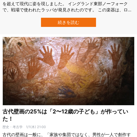
を超えて現代に姿を現しました。 イングランド東部ノーフォーク
で、戦場で使われたラッパが発見されたのです。 この楽器は、ロー
マ帝国に立ち向かった伝説の女王・ブーディカと関係している可能
性があり、考古学界でも大きな注目を集めています。 戦場の楽器
続きを読む
「カルニクス」とは 【実際に発見されたラッパの画像がこちら】 今
回発見されたのは、青銅製の戦…
古代壁画の25%は「2〜12歳の子ども」が作ってい
た！
歴史・考古学
1/1(木) 21:00
古代の壁画は一般に、「家族や集団ではなく、男性が一人で創作す