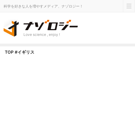
科学を好きな人を増やすメディア、ナゾロジー！
Love science , enjoy !
イギリス タグのニュース - ナゾロジー
TOP
#イギリス