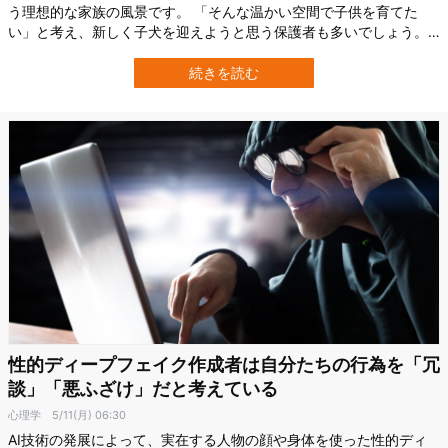
う理想的な家族の風景です。 「そんな温かい空間で子供を育てた
い」と考え、新しく子犬を迎えようと思う保護者も多いでしょう。
実際、イギリスでは新型コロナウイルスの流行をきっかけに、子供
の心の健康や家族の癒しを期待して子犬を迎える家庭が増えまし
続きを読む
た。 しかし「犬を飼えば家族が幸せになれる」というイメージの裏
には、思わぬ落とし穴も潜んでいることが…
性的ディープフェイク作成者は自分たちの行為を「冗
談」「悪ふざけ」だと考えている
心理学
5/11(月) 06:30
AI技術の発展によって、実在する人物の顔や身体を使った性的ディ