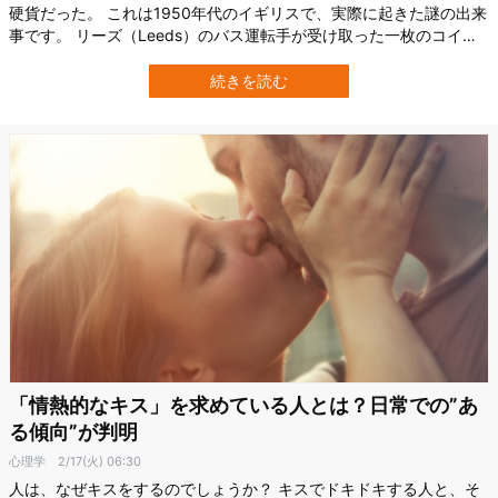
硬貨だった。 これは1950年代のイギリスで、実際に起きた謎の出来
事です。 リーズ（Leeds）のバス運転手が受け取った一枚のコイン
は、当初はただの外国コインだと思われていました。 しかし後にな
って調べてみると、その正体は古代フェニキア人が鋳造した稀少な
続きを読む
約2000年前の硬貨だったのです。 なぜ古代のコインが20世紀のバ
ス運賃として使わ…
「情熱的なキス」を求めている人とは？日常での”あ
る傾向”が判明
心理学
2/17(火) 06:30
人は、なぜキスをするのでしょうか？ キスでドキドキする人と、そ