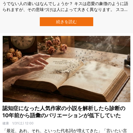
うでない人の違いはなんでしょうか？ キスは恋愛の象徴のように語
られますが、その意味づけは人によって大きく異なります。 スコッ
トランドのアバーティ大学（Abertay University）の研究チームは、
「日常生活でのある傾向」が、キスに何を求めるかを左右している
続きを読む
可能性を示しました。 研究では、日中にパートナーとの親密な空想
をする傾向が…
認知症になった人気作家の小説を解析したら診断の
10年前から語彙のバリエーションが低下していた
健康
1/31(土) 12:00
「最近、あれ、それ、といった代名詞が増えてきた」「言いたい言