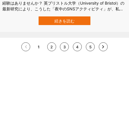
経験はありませんか？ 英ブリストル大学（University of Bristol）の
最新研究により、こうした「夜中のSNSアクティビティ」が、私た
ちの心の健康、つまり、メンタルヘルスに悪影響を与えていること
が明らかになりました。 寝る前のちょっとした投稿が、翌日の気分
続きを読む
や幸福感にまで影響を及ぼしているかもしれません。 研究の詳細は
202…
1
2
3
4
5