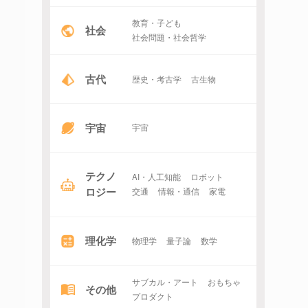
教育・子ども
社会
社会問題・社会哲学
古代
歴史・考古学
古生物
宇宙
宇宙
テクノ
AI・人工知能
ロボット
ロジー
交通
情報・通信
家電
理化学
物理学
量子論
数学
サブカル・アート
おもちゃ
その他
プロダクト