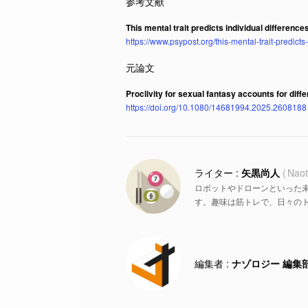
This mental trait predicts individual difference
https://www.psypost.org/this-mental-trait-predicts
Proclivity for sexual fantasy accounts for dif
https://doi.org/10.1080/14681994.2025.2608188
矢黒尚人
Naot
ロボットやドローンといった
す。趣味は筋トレで、日々の
ナゾロジー 編集