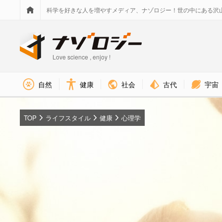
科学を好きな人を増やすメディア、ナゾロジー！世の中にある沢
Love science , enjoy !
社会
古代
宇宙
自然
健康
TOP
ライフスタイル
健康
心理学