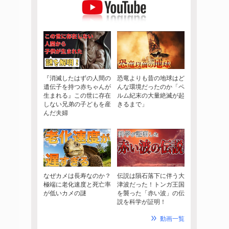
『消滅したはずの人間の
恐竜よりも昔の地球はど
遺伝子を持つ赤ちゃんが
んな環境だったのか「ペ
生まれる』この世に存在
ルム紀末の大量絶滅が起
しない兄弟の子どもを産
きるまで」
んだ夫婦
なぜカメは長寿なのか？
伝説は隕石落下に伴う大
極端に老化速度と死亡率
津波だった！トンガ王国
が低いカメの謎
を襲った「赤い波」の伝
説を科学が証明！
動画一覧