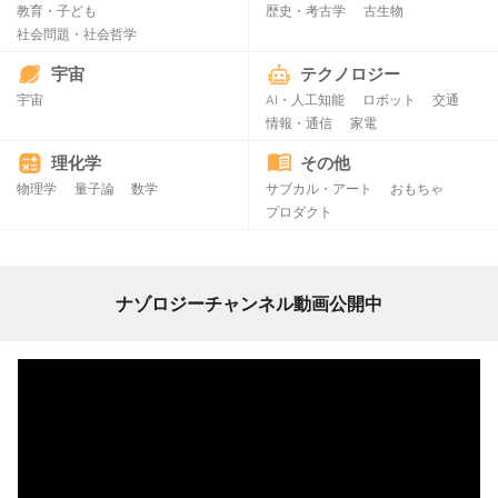
教育・子ども
歴史・考古学
古生物
社会問題・社会哲学
宇宙
テクノロジー
宇宙
AI・人工知能
ロボット
交通
情報・通信
家電
理化学
その他
物理学
量子論
数学
サブカル・アート
おもちゃ
プロダクト
ナゾロジーチャンネル動画公開中