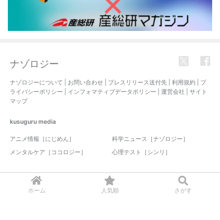
ナゾロジー
ナゾロジーについて
|
お問い合わせ
|
プレスリリース送付先
|
利用規約
|
プ
ライバシーポリシー
|
インフォマティブデータポリシー
|
運営会社
|
サイト
マップ
kusuguru
media
アニメ情報［にじめん］
科学ニュース［ナゾロジー］
メンタルケア［ココロジー］
心理テスト［シンリ］
© 2017-2026 nazology. all rights reserved.
ホーム
人気順
さがす