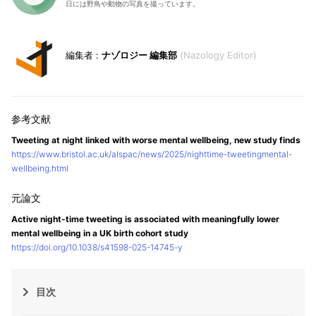
日には野鳥や動物の写真を撮っています。
ナゾロジー 編集部
Nazology Editor
Tweeting at night linked with worse mental wellbeing, new study finds
https://www.bristol.ac.uk/alspac/news/2025/nighttime-tweetingmental-
wellbeing.html
Active night-time tweeting is associated with meaningfully lower
mental wellbeing in a UK birth cohort study
https://doi.org/10.1038/s41598-025-14745-y
目次