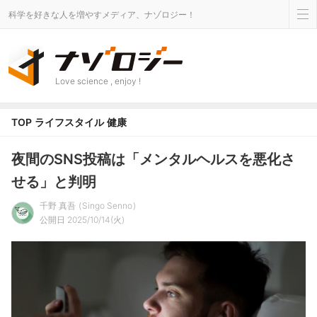
科学を好きな人を増やすメディア、ナゾロジー！
Love science , enjoy !
TOP
ライフスタイル
健康
夜間のSNS投稿は「メンタルヘルスを悪化さ
せる」と判明
千野 真吾
Singo Senno
公開日 2025/10/14(火)