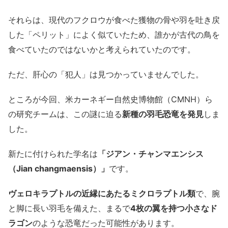
それらは、現代のフクロウが食べた獲物の骨や羽を吐き戻
した「ペリット」によく似ていたため、誰かが古代の鳥を
食べていたのではないかと考えられていたのです。
ただ、肝心の「犯人」は見つかっていませんでした。
ところが今回、米カーネギー自然史博物館（CMNH）ら
の研究チームは、この謎に迫る
新種の羽毛恐竜を発見
しま
した。
新たに付けられた学名は
「ジアン・チャンマエンシス
（Jian changmaensis）」
です。
ヴェロキラプトルの近縁にあたるミクロラプトル類
で、腕
と脚に長い羽毛を備えた、まるで
4枚の翼を持つ小さなド
ラゴン
のような恐竜だった可能性があります。