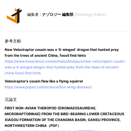
ナゾロジー 編集部
Nazology Editor
New Velociraptor cousin was a ‘4-winged’ dragon that hunted prey
from the trees of ancient China, fossil find hints
https://www.livescience.com/animals/dinosaurs/new-velociraptor-cousin-
was-a-4-winged-dragon-that-hunted-prey-from-the-trees-of-ancient-
china-fossil-find-hints
Velociraptor’s cousin flew like a flying squirrel
https://www.popsci.com/science/four-wing-dinosaur/
FIRST NON-AVIAN THEROPOD (DROMAEOSAURIDAE,
MICRORAPTORINAE) FROM THE BIRD-BEARING LOWER CRETACEOUS
XIAGOU FORMATION OF THE CHANGMA BASIN, GANSU PROVINCE,
NORTHWESTERN CHINA（PDF）