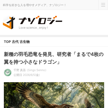
科学を好きな人を増やすメディア、ナゾロジー！
Love science , enjoy !
TOP
古代
古生物
新種の羽毛恐竜を発見、研究者「まるで4枚の
翼を持つ小さなドラゴン」
千野 真吾
Singo Senno
公開日 2026/6/5(金)