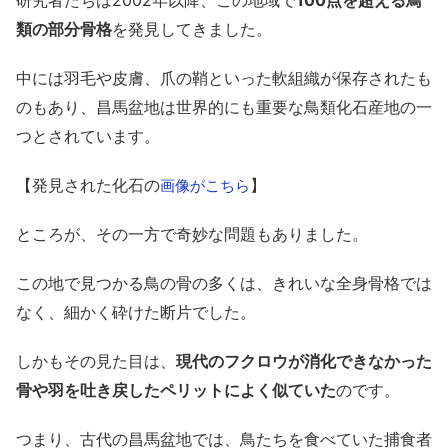
研究者たちは2002年以降、この地域で
100点を超える鳥
類の部分骨格
を発見してきました。
中には羽毛や皮膚、爪の鞘といった軟組織が保存されたも
のもあり、昌馬盆地は世界的にも重要な鳥類化石産地の一
つとされています。
【発見された化石の
】
画像がこちら
ところが、その一方で奇妙な問題もありました。
この地で見つかる鳥の骨の多くは、きれいな全身骨格では
なく、細かく砕けた断片でした。
しかもその見た目は、
現代のフクロウが消化できなかった
骨や羽を吐き戻したペリットによく似ていた
のです。
つまり、古代の昌馬盆地では、鳥たちを食べていた捕食者