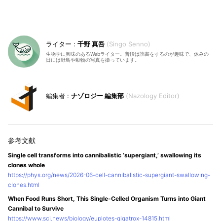
千野 真吾
Singo Senno
生物学に興味のあるWebライター。普段は読書をするのが趣味で、休みの
日には野鳥や動物の写真を撮っています。
ナゾロジー 編集部
Nazology Editor
Single cell transforms into cannibalistic ‘supergiant,’ swallowing its
clones whole
https://phys.org/news/2026-06-cell-cannibalistic-supergiant-swallowing-
clones.html
When Food Runs Short, This Single-Celled Organism Turns into Giant
Cannibal to Survive
https://www.sci.news/biology/euplotes-gigatrox-14815.html