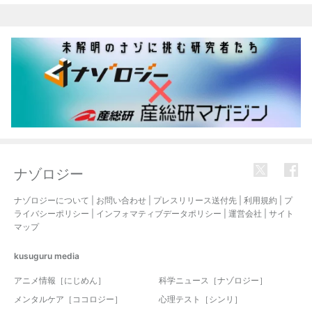
ナゾロジー
ナゾロジーについて
|
お問い合わせ
|
プレスリリース送付先
|
利用規約
|
プ
ライバシーポリシー
|
インフォマティブデータポリシー
|
運営会社
|
サイト
マップ
kusuguru
media
アニメ情報［にじめん］
科学ニュース［ナゾロジー］
メンタルケア［ココロジー］
心理テスト［シンリ］