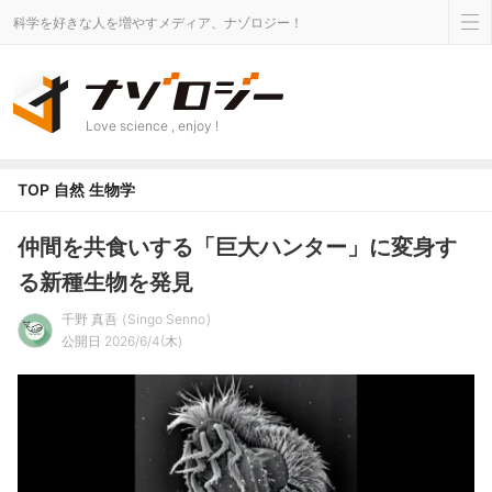
科学を好きな人を増やすメディア、ナゾロジー！
Love science , enjoy !
TOP
自然
生物学
仲間を共食いする「巨大ハンター」に変身す
る新種生物を発見
千野 真吾
Singo Senno
公開日 2026/6/4(木)